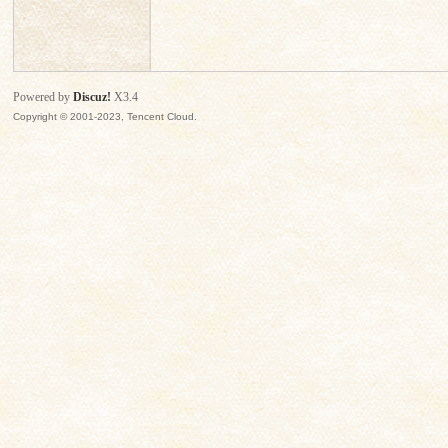
思
Powered by
Discuz!
X3.4
Copyright © 2001-2023, Tencent Cloud.
门
会