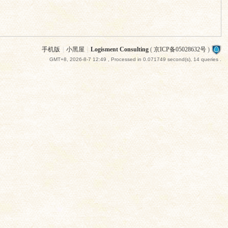
手机版
|
小黑屋
|
Logisment Consulting
(
京ICP备05028632号
)
GMT+8, 2026-8-7 12:49
, Processed in 0.071749 second(s), 14 queries .