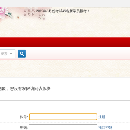
2019年3月份考试45名新学员报考！！
搜索
搜
索
抱歉，您没有权限访问该版块
账号:
注册
密码:
找回密码