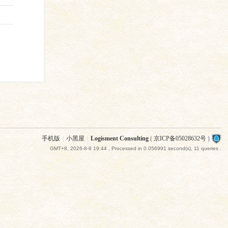
手机版
|
小黑屋
|
Logisment Consulting
(
京ICP备05028632号
)
GMT+8, 2026-8-9 19:44
, Processed in 0.056991 second(s), 11 queries .