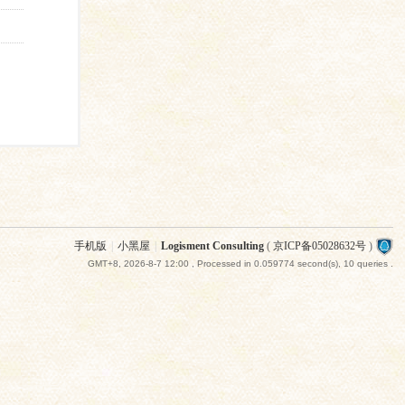
手机版
|
小黑屋
|
Logisment Consulting
(
京ICP备05028632号
)
GMT+8, 2026-8-7 12:00
, Processed in 0.059774 second(s), 10 queries .