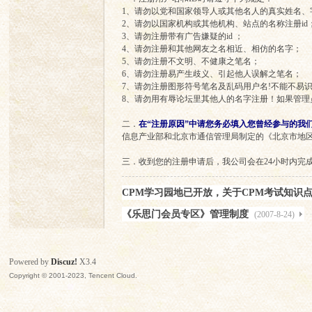
1、请勿以党和国家领导人或其他名人的真实姓名、
2、请勿以国家机构或其他机构、站点的名称注册id
3、请勿注册带有广告嫌疑的id ；
思
4、请勿注册和其他网友之名相近、相仿的名字；
5、请勿注册不文明、不健康之笔名；
6、请勿注册易产生歧义、引起他人误解之笔名；
7、请勿注册图形符号笔名及乱码用户名!不能不易识
8、请勿用有辱论坛里其他人的名字注册！如果管
二．
在“注册原因”中请您务必填入您曾经参与的我
信息产业部和北京市通信管理局制定的《北京市地区
三．收到您的注册申请后，我公司会在24小时内完
门
CPM学习园地已开放，关于CPM考试知识
《乐思门会员专区》管理制度
(2007-8-24)
Powered by
Discuz!
X3.4
Copyright © 2001-2023, Tencent Cloud.